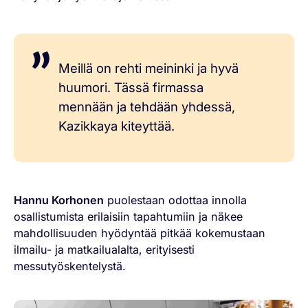
Meillä on rehti meininki ja hyvä
huumori. Tässä firmassa
mennään ja tehdään yhdessä,
Kazikkaya kiteyttää.
Hannu Korhonen
puolestaan odottaa innolla
osallistumista erilaisiin tapahtumiin ja näkee
mahdollisuuden hyödyntää pitkää kokemustaan
ilmailu- ja matkailualalta, erityisesti
messutyöskentelystä.