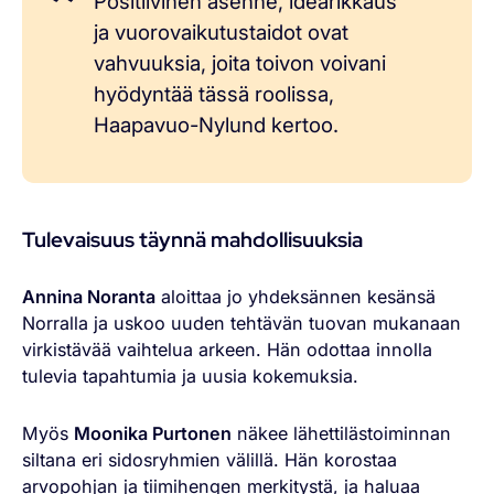
Positiivinen asenne, idearikkaus
ja vuorovaikutustaidot ovat
vahvuuksia, joita toivon voivani
hyödyntää tässä roolissa,
Haapavuo-Nylund kertoo.
Tulevaisuus täynnä mahdollisuuksia
Annina Noranta
aloittaa jo yhdeksännen kesänsä
Norralla ja uskoo uuden tehtävän tuovan mukanaan
virkistävää vaihtelua arkeen. Hän odottaa innolla
tulevia tapahtumia ja uusia kokemuksia.
Myös
Moonika Purtonen
näkee lähettilästoiminnan
siltana eri sidosryhmien välillä. Hän korostaa
arvopohjan ja tiimihengen merkitystä, ja haluaa