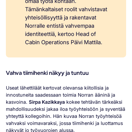
omaa työtä kohtaan.
Tämänkaltaiset roolit vahvistavat
yhteisöllisyyttä ja rakentavat
Norralle entistä vahvempaa
identiteettiä, kertoo Head of
Cabin Operations Päivi Mattila.
Vahva tiimihenki näkyy ja tuntuu
Useat lähettiläät kertovat olevansa kiitollisia ja
innostuneita saadessaan toimia Norran ääninä ja
kasvoina.
Sirpa Kazikkaya
kokee tehtävän tärkeäksi
mahdollisuudeksi jakaa iloa työyhteisöön ja syventää
yhteyttä kollegoihin. Hän kuvaa Norran työyhteisöä
vahvaksi voimavaraksi, jossa tiimihenki ja luottamus
näkyvät jo työvuorojen alussa.