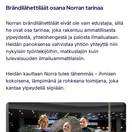
Brändilähettiläät osana Norran tarinaa
Norran brändilähettiläät eivät ole vain edustajia, sillä
he ovat osa tarinaa, joka rakentuu ammatillisesta
ylpeydestä, yhteishengestä ja palosta ilmailualaan.
Heidän panoksensa vahvistaa yhtiön yhteyttä niin
nykyisiin työntekijöihin, matkustajiin kuin
tulevaisuuden ilmailuammattilaisiin.
Heidän kauttaan Norra tulee lähemmäs – ihmisen
kokoisena, lämpimänä ja rohkeana toimijana, joka
kantaa ylpeydellä siipiään.