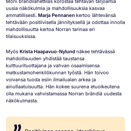
Moni brändilähettiläs korostaa tehtävän tarjoamia
uusia näkökulmia ja mahdollisuuksia kasvaa
ammatillisesti
. Marja Pennanen
kertoo lähtevänsä
tehtävään positiivisella jännityksellä ja odottaa innolla
mahdollisuutta kertoa Norran tarinaa eri
tilaisuuksissa.
Myös
Krista Haapavuo-Nylund
näkee tehtävässä
mahdollisuuden yhdistää taustansa
kulttuurituottajana ja vahvan osaamisensa
matkustamohenkilökunnan työstä. Hän toivoo
voivansa tuoda esiin ilmailualan arkea ja
ainutlaatuisuutta. Hän kokee suurena etuoikeutena
olla mukana vahvistamassa Norran brändiä uudesta
näkökulmasta.